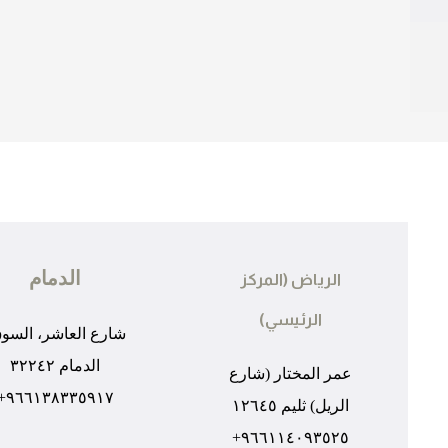
الدمام
الرياض (المركز
الرئيسي)
شارع العاشر، السو
الدمام ٣٢٢٤٢
عمر المختار (شارع
٩٦٦١٣٨٣٣٥٩١٧+
الريل) ثليم ١٢٦٤٥
٩٦٦١١٤٠٩٣٥٢٥+