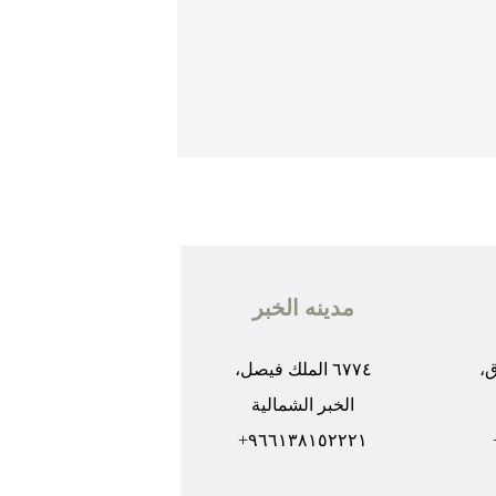
مدينه الخبر
ق،
٦٧٧٤ الملك فيصل،
الخبر الشمالية
٩٦٦١٣٨١٥٢٢٢١+