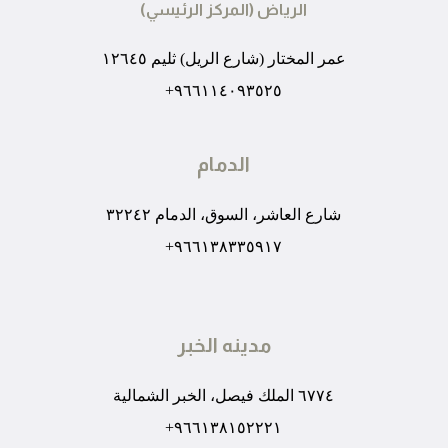
الرياض (المركز الرئيسي)
عمر المختار (شارع الريل) ثليم ١٢٦٤٥
٩٦٦١١٤٠٩٣٥٢٥+
الدمام
شارع العاشر، السوق، الدمام ٣٢٢٤٢
٩٦٦١٣٨٣٣٥٩١٧+
مدينه الخبر
٦٧٧٤ الملك فيصل، الخبر الشمالية
٩٦٦١٣٨١٥٢٢٢١+