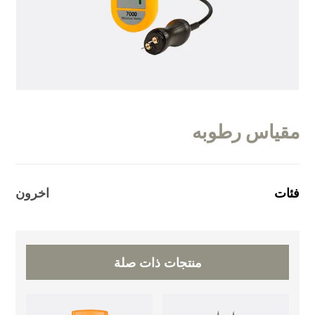
مقياس رطوبه
فئات
اخرون
منتجات ذات صلة