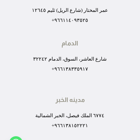
عمر المختار (شارع الريل) ثليم ١٢٦٤٥
٩٦٦١١٤٠٩٣٥٢٥+
الدمام
شارع العاشر، السوق، الدمام ٣٢٢٤٢
٩٦٦١٣٨٣٣٥٩١٧+
مدينه الخبر
٦٧٧٤ الملك فيصل، الخبر الشمالية
٩٦٦١٣٨١٥٢٢٢١+