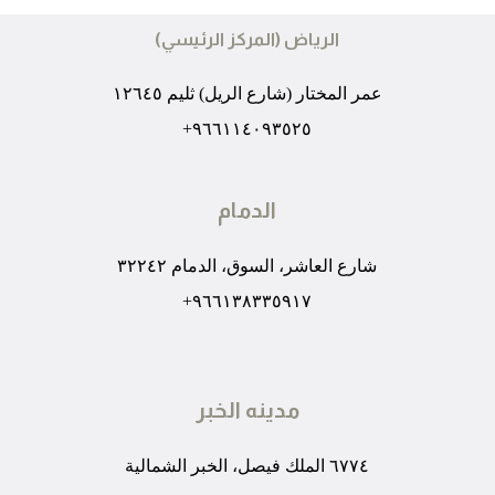
الرياض (المركز الرئيسي)
عمر المختار (شارع الريل) ثليم ١٢٦٤٥
٩٦٦١١٤٠٩٣٥٢٥+
الدمام
شارع العاشر، السوق، الدمام ٣٢٢٤٢
٩٦٦١٣٨٣٣٥٩١٧+
مدينه الخبر
٦٧٧٤ الملك فيصل، الخبر الشمالية