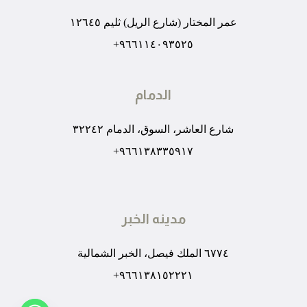
عمر المختار (شارع الريل) ثليم ١٢٦٤٥
٩٦٦١١٤٠٩٣٥٢٥+
الدمام
شارع العاشر، السوق، الدمام ٣٢٢٤٢
٩٦٦١٣٨٣٣٥٩١٧+
مدينه الخبر
٦٧٧٤ الملك فيصل، الخبر الشمالية
٩٦٦١٣٨١٥٢٢٢١+