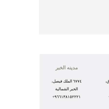
مدينه الخبر
ق،
٦٧٧٤ الملك فيصل،
الخبر الشمالية
٩٦٦١٣٨١٥٢٢٢١+