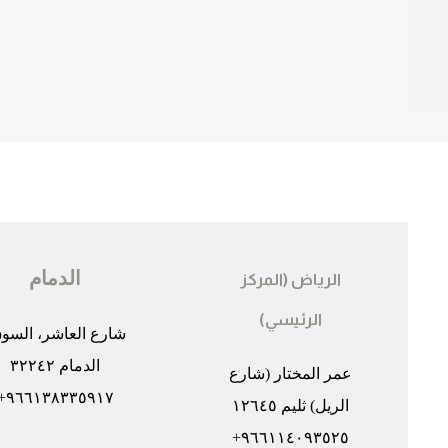
الدمام
الرياض (المركز
الرئيسي)
شارع العاشر، السو
الدمام ٣٢٢٤٢
عمر المختار (شارع
٩٦٦١٣٨٣٣٥٩١٧+
الريل) ثليم ١٢٦٤٥
٩٦٦١١٤٠٩٣٥٢٥+