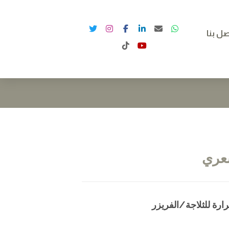
صل بنا
شعري
ارة للثلاجة/الفريزر