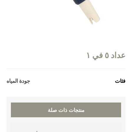
عداد ٥ في ١
فئات
جودة المياه
منتجات ذات صلة