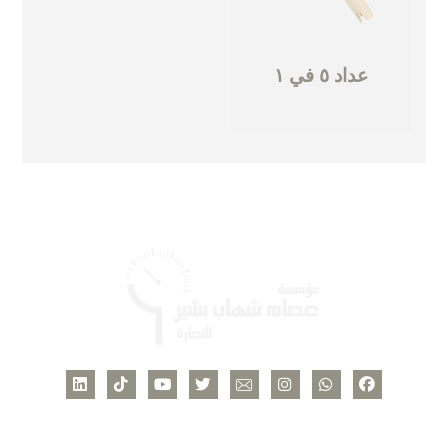
عداد ٥ في ١