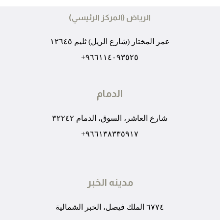
الرياض (المركز الرئيسي)
عمر المختار (شارع الريل) ثليم ١٢٦٤٥
٩٦٦١١٤٠٩٣٥٢٥+
الدمام
شارع العاشر، السوق، الدمام ٣٢٢٤٢
٩٦٦١٣٨٣٣٥٩١٧+
مدينه الخبر
٦٧٧٤ الملك فيصل، الخبر الشمالية