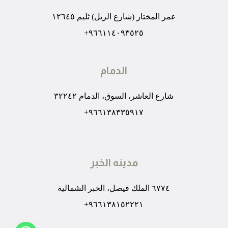
عمر المختار (شارع الريل) ثليم ١٢٦٤٥
٩٦٦١١٤٠٩٣٥٢٥+
الدمام
شارع العاشر، السوق، الدمام ٣٢٢٤٢
٩٦٦١٣٨٣٣٥٩١٧+
مدينه الخبر
٦٧٧٤ الملك فيصل، الخبر الشمالية
٩٦٦١٣٨١٥٢٢٢١+