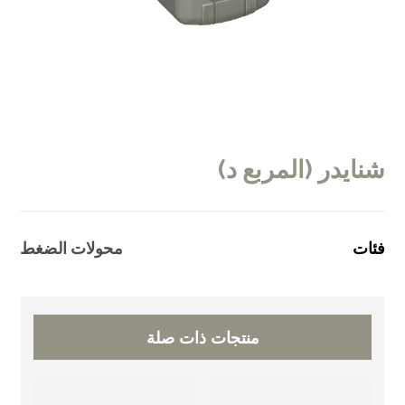
شنايدر (المربع د)
فئات
محولات الضغط
منتجات ذات صلة