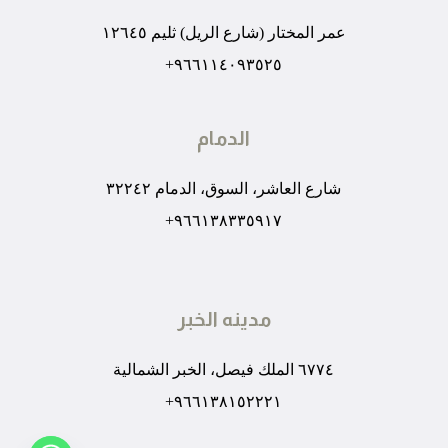
عمر المختار (شارع الريل) ثليم ١٢٦٤٥
٩٦٦١١٤٠٩٣٥٢٥+
الدمام
شارع العاشر، السوق، الدمام ٣٢٢٤٢
٩٦٦١٣٨٣٣٥٩١٧+
مدينه الخبر
٦٧٧٤ الملك فيصل، الخبر الشمالية
٩٦٦١٣٨١٥٢٢٢١+