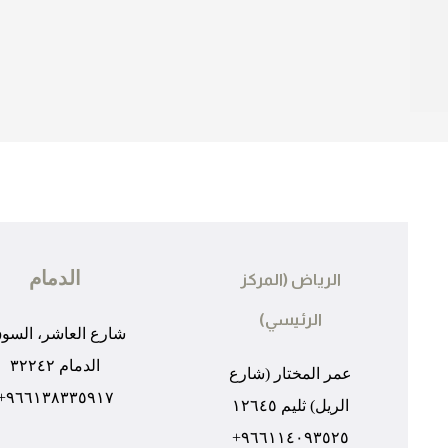
الدمام
الرياض (المركز
الرئيسي)
شارع العاشر، السو
الدمام ٣٢٢٤٢
عمر المختار (شارع
٩٦٦١٣٨٣٣٥٩١٧+
الريل) ثليم ١٢٦٤٥
٩٦٦١١٤٠٩٣٥٢٥+