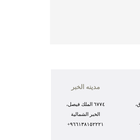
مدينه الخبر
ق،
٦٧٧٤ الملك فيصل،
الخبر الشمالية
٩٦٦١٣٨١٥٢٢٢١+