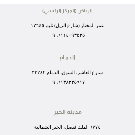
الرياض (المركز الرئيسي)
عمر المختار (شارع الريل) ثليم ١٢٦٤٥
٩٦٦١١٤٠٩٣٥٢٥+
الدمام
شارع العاشر، السوق، الدمام ٣٢٢٤٢
٩٦٦١٣٨٣٣٥٩١٧+
مدينه الخبر
٦٧٧٤ الملك فيصل، الخبر الشمالية