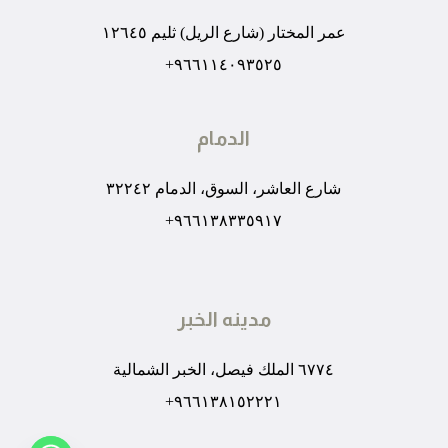
عمر المختار (شارع الريل) ثليم ١٢٦٤٥
٩٦٦١١٤٠٩٣٥٢٥+
الدمام
شارع العاشر، السوق، الدمام ٣٢٢٤٢
٩٦٦١٣٨٣٣٥٩١٧+
مدينه الخبر
٦٧٧٤ الملك فيصل، الخبر الشمالية
٩٦٦١٣٨١٥٢٢٢١+