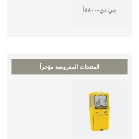
جي دي-٨٨٠٠أ
المنتجات المعروضة مؤخراً