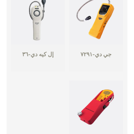
جي دي-٧٢٩١
إل كيه دي-٣٦