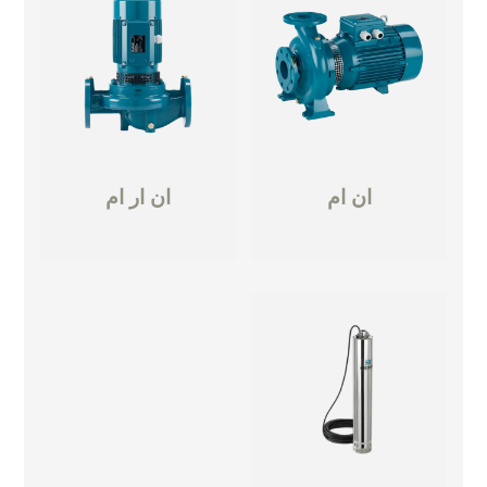
ان ام
ان ار ام