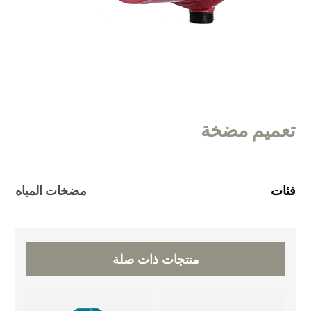
تعميم مضخة
فئات
مضخات المياه
منتجات ذات صلة