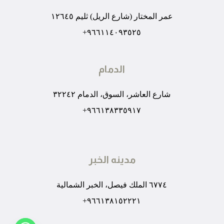
عمر المختار (شارع الريل) ثليم ١٢٦٤٥
٩٦٦١١٤٠٩٣٥٢٥+
الدمام
شارع العاشر، السوق، الدمام ٣٢٢٤٢
٩٦٦١٣٨٣٣٥٩١٧+
مدينه الخبر
٦٧٧٤ الملك فيصل، الخبر الشمالية
٩٦٦١٣٨١٥٢٢٢١+