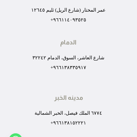
عمر المختار (شارع الريل) ثليم ١٢٦٤٥
٩٦٦١١٤٠٩٣٥٢٥+
الدمام
شارع العاشر، السوق، الدمام ٣٢٢٤٢
٩٦٦١٣٨٣٣٥٩١٧+
مدينه الخبر
٦٧٧٤ الملك فيصل، الخبر الشمالية
٩٦٦١٣٨١٥٢٢٢١+