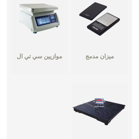
ميزان مدمج
موازيين سي تي ال