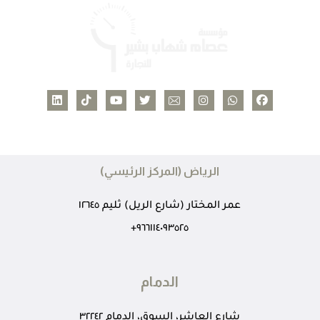
الرياض (المركز الرئيسي)
عمر المختار (شارع الريل) ثليم ١٢٦٤٥
٩٦٦١١٤٠٩٣٥٢٥+
الدمام
شارع العاشر، السوق، الدمام ٣٢٢٤٢