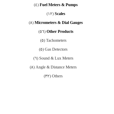
(٤)
Fuel Meters & Pumps
(١٢)
Scales
(٨)
Micrometers & Dial Gauges
(٥٦)
Other Products
(٥)
Tachometers
(٥)
Gas Detectors
(٦)
Sound & Lux Meters
(٨)
Angle & Distance Meters
(٣٢)
Others